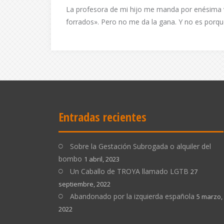
La profesora de mi hijo me manda por enésima v
forrados». Pero no me da la gana. Y no es porqu
Entradas recientes
Sobre la Gestación Subrogada o alquiler del
bombo
1 abril, 2023
Un Caballo de TROYA llamado LGTB
27
septiembre, 2022
Abandonado por la izquierda española
5 marzo,
2022