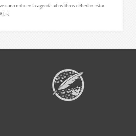
ez una nota en la agenda: «Los libros deberían estar
e […]