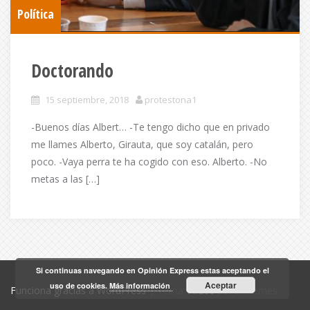
Política
Doctorando
15 septiembre, 2018
protestona1
-Buenos días Albert… -Te tengo dicho que en privado
me llames Alberto, Girauta, que soy catalán, pero
poco. -Vaya perra te ha cogido con eso. Alberto. -No
metas a las […]
Si continuas navegando en Opinión Express estas aceptando el
Aceptar
uso de cookies.
Más información
Funciona gracias a WordPress
|
Tema:
Alizee
por aThemes