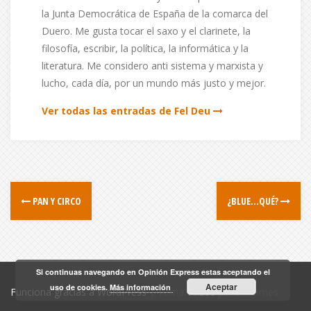
la Junta Democrática de España de la comarca del
Duero. Me gusta tocar el saxo y el clarinete, la
filosofía, escribir, la política, la informática y la
literatura. Me considero anti sistema y marxista y
lucho, cada día, por un mundo más justo y mejor.
Ver todas las entradas de Fel Deu
PAN Y CIRCO
¿BLUE…QUÉ?
Si continuas navegando en Opinión Express estas aceptando el
Aceptar
uso de cookies.
Más información
Funciona gracias a WordPress
|
Tema:
Alizee
por aThemes