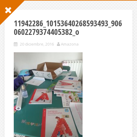
11942286_10153640268593493_906
0602279374405382_o
20 diciembre, 2016
Amazona