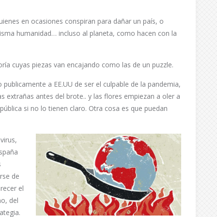
 quienes en ocasiones conspiran para dañar un país, o
 misma humanidad… incluso al planeta, como hacen con la
eoría cuyas piezas van encajando como las de un puzzle.
 publicamente a EE.UU de ser el culpable de la pandemia,
xtrañas antes del brote.. y las flores empiezan a oler a
ública si no lo tienen claro. Otra cosa es que puedan
virus,
España
s
rse de
recer el
o, del
ategia.