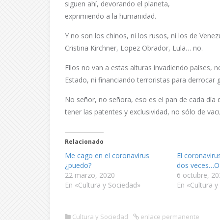
siguen ahí, devorando el planeta,
exprimiendo a la humanidad.
Y no son los chinos, ni los rusos, ni los de Vene
Cristina Kirchner, Lopez Obrador, Lula… no.
Ellos no van a estas alturas invadiendo países,
Estado, ni financiando terroristas para derroca
No señor, no señora, eso es el pan de cada día 
tener las patentes y exclusividad, no sólo de va
Relacionado
Me cago en el coronavirus
El coronaviru
¿puedo?
dos veces…O 
22 marzo, 2020
6 octubre, 2
En «Cultura y Sociedad»
En «Cultura y
Cultura y Sociedad
enlace permanente