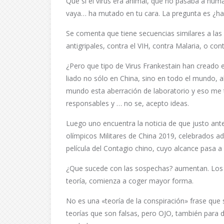
Que si el virus era animal, que no pasaba a hu
vaya… ha mutado en tu cara. La pregunta es ¿h
Se comenta que tiene secuencias similares a las 
antigripales, contra el VIH, contra Malaria, o con
¿Pero que tipo de Virus Frankestain han creado 
liado no sólo en China, sino en todo el mundo,
mundo esta aberración de laboratorio y eso me 
responsables y … no se, acepto ideas.
Luego uno encuentra la noticia de que justo ant
olímpicos Militares de China 2019, celebrados
película del Contagio chino, cuyo alcance pasa a
¿Que sucede con las sospechas? aumentan. Los 
teoría, comienza a coger mayor forma.
No es una «teoría de la conspiración» frase que 
teorías que son falsas, pero OJO, también para 