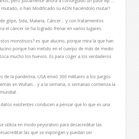
manos, pero justamente ahora a conseguido un pase vip …
a mutado, o han Modificado su ADN haciéndolo mutar?
de gripe, Sida, Malaria, Cáncer… y con tratamientos
tra el cáncer se ha logrado frenar en varios lugares.
estos monstruos? es que alucino, porque mira la que han
 alucino porque han metido en el cuerpo de más de medio
toca mucho los huevos. Es para coger a los verdaderos
es de la pandemia, USA envió 300 militares a los Juegos
 además en Wuhan… y a la semana, o semanas comienza la
 mundial.
datos existentes conducen a pensar que lo que es una
se utiliza en modo peyorativo para desacreditar las
desacreditar las que se expongan y puedan ser