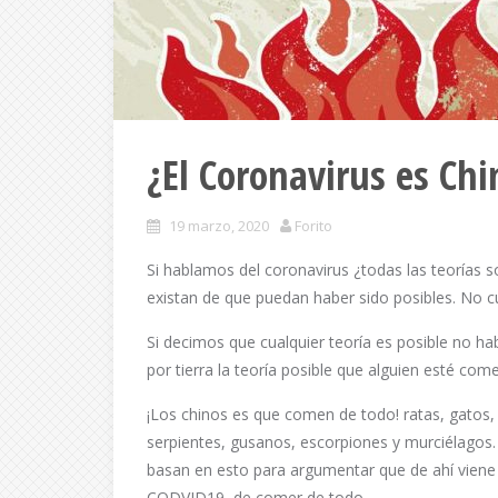
¿El Coronavirus es Ch
19 marzo, 2020
Forito
Si hablamos del coronavirus ¿todas las teorías 
existan de que puedan haber sido posibles. No cu
Si decimos que cualquier teoría es posible no ha
por tierra la teoría posible que alguien esté com
¡Los chinos es que comen de todo! ratas, gatos,
serpientes, gusanos, escorpiones y murciélagos.
basan en esto para argumentar que de ahí viene 
CODVID19, de comer de todo.