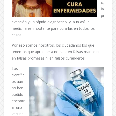
o,
la
pr
evención y un rápido diagnóstico, y, aun así, la
medicina es impotente para curarlas en todos los
casos.
Por eso somos nosotros, los ciudadanos los que
tenemos que aprender a no caer en falsas manos ni
en falsas promesas ni en falsos curanderos.
Los
científic
os aún
no han
podido
encontr
ar una
vacuna