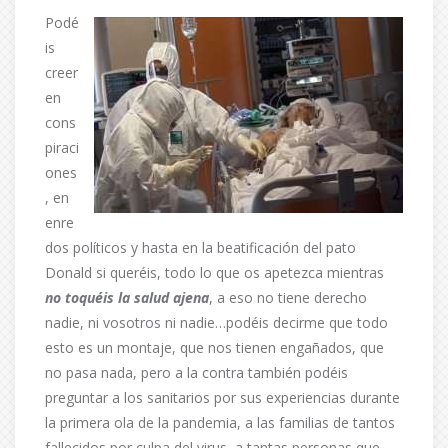
Podé
is
creer
en
cons
piraci
ones
, en
enre
dos políticos y hasta en la beatificación del pato
Donald si queréis, todo lo que os apetezca mientras
no toquéis la salud ajena
, a eso no tiene derecho
nadie, ni vosotros ni nadie…podéis decirme que todo
esto es un montaje, que nos tienen engañados, que
no pasa nada, pero a la contra también podéis
preguntar a los sanitarios por sus experiencias durante
la primera ola de la pandemia, a las familias de tantos
fallecidos por culpa del virus, a tantas personas que