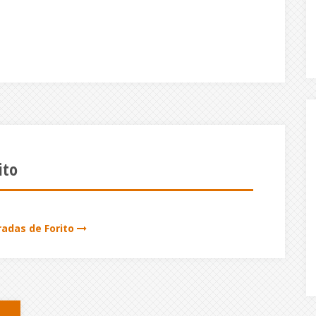
ito
radas de Forito