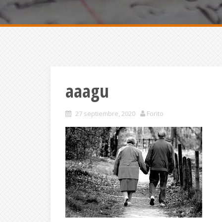
aaagu
27 septiembre, 2020
Forito