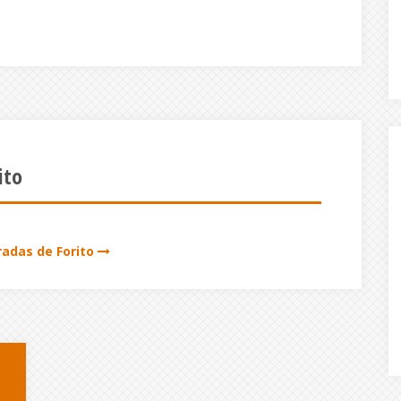
ito
radas de Forito