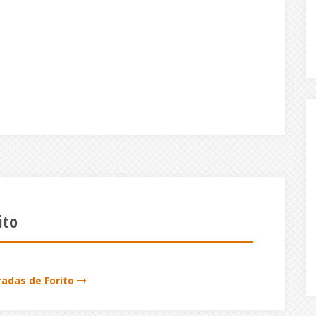
ito
radas de Forito