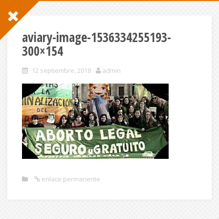
aviary-image-1536334255193-
300×154
12 septiembre, 2018
admin
enlace permanente