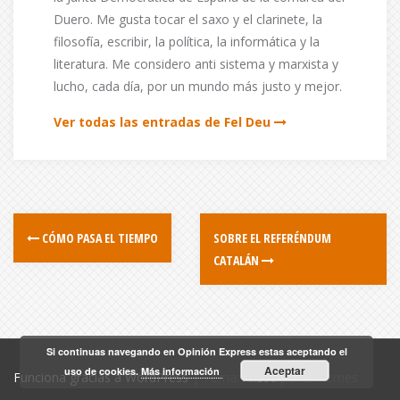
Duero. Me gusta tocar el saxo y el clarinete, la
filosofía, escribir, la política, la informática y la
literatura. Me considero anti sistema y marxista y
lucho, cada día, por un mundo más justo y mejor.
Ver todas las entradas de Fel Deu
CÓMO PASA EL TIEMPO
SOBRE EL REFERÉNDUM
CATALÁN
Si continuas navegando en Opinión Express estas aceptando el
Aceptar
uso de cookies.
Más información
Funciona gracias a WordPress
|
Tema:
Alizee
por aThemes